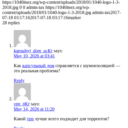
https://1040itsez.org/wp-content/uploads/2018/01/1040-logo-1-3-
2018.jpg
0
0
admin-tax
https://1040itsez.org/wp-
content/uploads/2018/01/1040-logo-1-3-2018.jpg
admin-tax
2017-
07-18 03:17:16
2017-07-18 03:17:16
marker
28
replies
kapsulnyj_dom_ucKr
says:
May 10, 2026 at 03:41
Как
капсульный дом
справляется с шумоизоляцией —
это реальная проблема?
Reply
vpn_tjKr
says:
May 14, 2026 at 11:20
Какой
vpn
лучше всего подходит для торрентов?